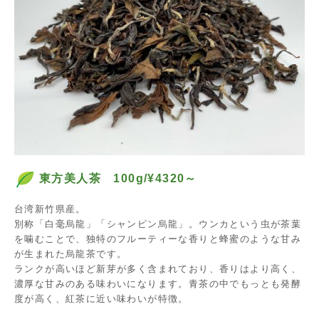
東方美人茶 100g/¥4320～
台湾新竹県産。
別称「白毫烏龍」「シャンピン烏龍」。ウンカという虫が茶葉
を噛むことで、独特のフルーティーな香りと蜂蜜のような甘み
が生まれた烏龍茶です。
ランクが高いほど新芽が多く含まれており、香りはより高く、
濃厚な甘みのある味わいになります。青茶の中でもっとも発酵
度が高く、紅茶に近い味わいが特徴。