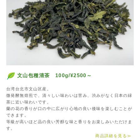
文山包種清茶 100g/¥2500～
台湾台北市文山区産。
微発酵無焙煎で、清々しい味わいは苦み、渋みがなく日本の緑
茶に近い味わいです。
蘭の花の香りが口の中に広がり心地の良い後味を楽しむことが
できます。
等級が高いほど品の良い芳醇な味と香りをお楽しみいただけま
す。
商品詳細を見る
≫