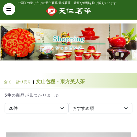
中国茶の量り売りの天仁茗茶/天福茗茶。豊富な種類を取り揃えています。
文山包種・東方美人茶
全て
|
計り売り
|
5件
の商品が見つかりました