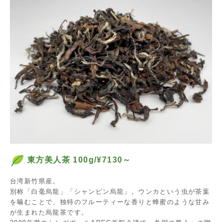
東方美人茶 100g/¥7130～
台湾新竹県産。
別称「白毫烏龍」「シャンピン烏龍」。ウンカという虫が茶葉
を噛むことで、独特のフルーティーな香りと蜂蜜のような甘み
が生まれた烏龍茶です。